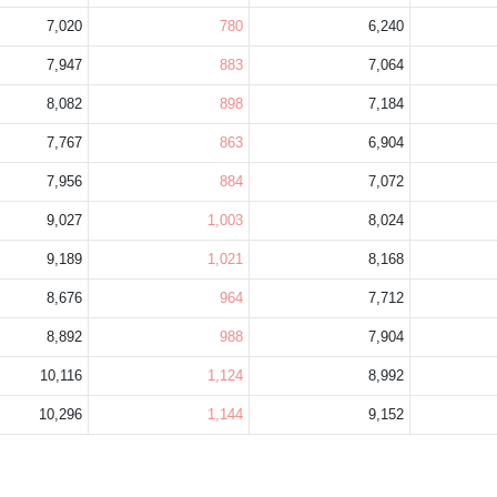
7,020
780
6,240
7,947
883
7,064
8,082
898
7,184
7,767
863
6,904
7,956
884
7,072
9,027
1,003
8,024
9,189
1,021
8,168
8,676
964
7,712
8,892
988
7,904
10,116
1,124
8,992
10,296
1,144
9,152