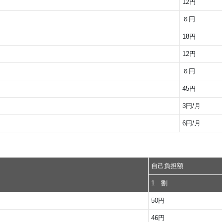
12円
６円
18円
12円
６円
45円
3円/月
6円/月
。
自己負担額
1 割
50円
46円