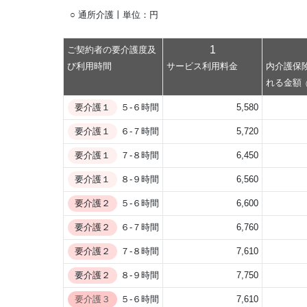
○ 通所介護丨単位：円
1
ご契約者の要介護度及
び利用時間
サービス利用料金
内介護保
れる金額
要介護１
５-６時間
5,580
要介護１
６-７時間
5,720
要介護１
７-８時間
6,450
要介護１
８-９時間
6,560
要介護２
５-６時間
6,600
要介護２
６-７時間
6,760
要介護２
７-８時間
7,610
要介護２
８-９時間
7,750
要介護３
５-６時間
7,610