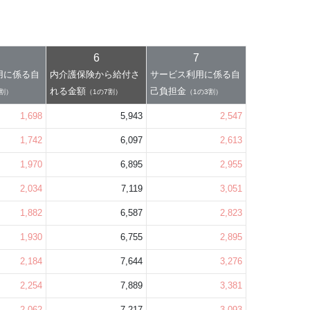
6
7
用に係る自
内介護保険から給付さ
サービス利用に係る自
れる金額
己負担金
2割）
（1の7割）
（1の3割）
1,698
5,943
2,547
1,742
6,097
2,613
1,970
6,895
2,955
2,034
7,119
3,051
1,882
6,587
2,823
1,930
6,755
2,895
2,184
7,644
3,276
2,254
7,889
3,381
2,062
7,217
3,093