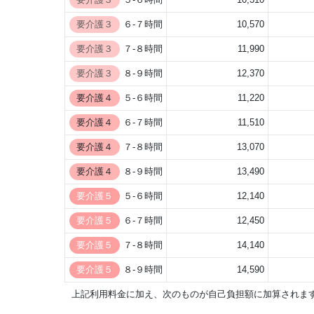
要介護３
６-７時間
10,570
要介護３
７-８時間
11,990
要介護３
８-９時間
12,370
要介護４
５-６時間
11,220
要介護４
６-７時間
11,510
要介護４
７-８時間
13,070
要介護４
８-９時間
13,490
要介護５
５-６時間
12,140
要介護５
６-７時間
12,450
要介護５
７-８時間
14,140
要介護５
８-９時間
14,590
上記利用料金に加え、次のものが自己負担額に加算されま