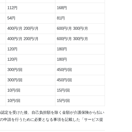
112円
168円
54円
81円
400円/月 200円/月
600円/月 300円/月
400円/月 200円/月
600円/月 300円/月
120円
180円
120円
180円
300円/回
450円/回
300円/回
450円/回
10円/回
15円/回
10円/回
15円/回
の認定を受けた後、自己負担額を除く金額が介護保険から払い
の申請を行うために必要となる事項を記載した「サービス提