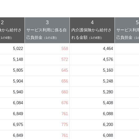
2
3
4
5
険から給付さ
サービス利用に係る自
内介護保険から給付さ
サービス利
己負担金
れる金額
己負担金
（1の9割）
（1の1割）
（1の8割）
（1
5,022
558
4,464
5,148
572
4,576
5,805
645
5,160
5,904
656
5,248
5,940
660
5,280
6,084
676
5,408
6,849
761
6,088
6,975
775
6,200
6,849
761
6,088