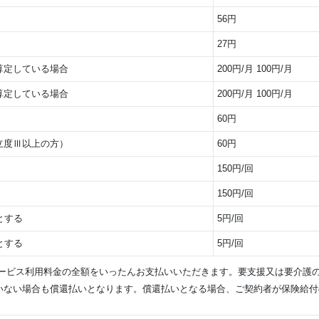
56円
27円
算定している場合
200円/月 100円/月
算定している場合
200円/月 100円/月
60円
立度Ⅲ以上の方）
60円
150円/回
150円/回
とする
5円/回
とする
5円/回
サービス利用料金の全額をいったんお支払いいただきます。要支援又は要介護
いない場合も償還払いとなります。償還払いとなる場合、ご契約者が保険給付