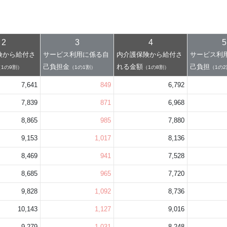
2
3
4
5
険から給付さ
サービス利用に係る自
内介護保険から給付さ
サービス利
己負担金
れる金額
己負担
（1の9割）
（1の1割）
（1の8割）
（1の
7,641
849
6,792
7,839
871
6,968
8,865
985
7,880
9,153
1,017
8,136
8,469
941
7,528
8,685
965
7,720
9,828
1,092
8,736
10,143
1,127
9,016
9,279
1,031
8,248