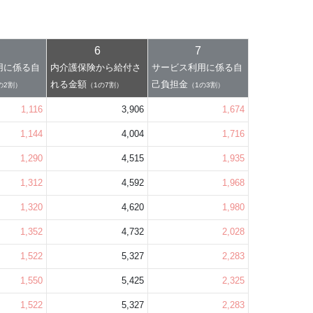
6
7
用に係る自
内介護保険から給付さ
サービス利用に係る自
れる金額
己負担金
の2割）
（1の7割）
（1の3割）
1,116
3,906
1,674
1,144
4,004
1,716
1,290
4,515
1,935
1,312
4,592
1,968
1,320
4,620
1,980
1,352
4,732
2,028
1,522
5,327
2,283
1,550
5,425
2,325
1,522
5,327
2,283