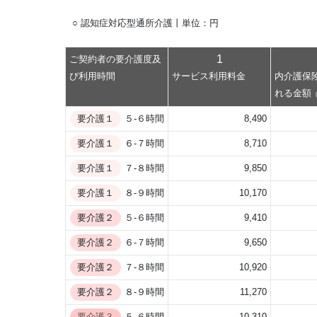
○ 認知症対応型通所介護丨単位：円
1
ご契約者の要介護度及
び利用時間
サービス利用料金
内介護保
れる金額
要介護１
５-６時間
8,490
要介護１
６-７時間
8,710
要介護１
７-８時間
9,850
要介護１
８-９時間
10,170
要介護２
５-６時間
9,410
要介護２
６-７時間
9,650
要介護２
７-８時間
10,920
要介護２
８-９時間
11,270
要介護３
５-６時間
10,310