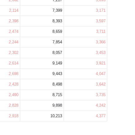
2,114
7,399
3,171
2,398
8,393
3,597
2,474
8,659
3,711
2,244
7,854
3,366
2,302
8,057
3,453
2,614
9,149
3,921
2,698
9,443
4,047
2,428
8,498
3,642
2,490
8,715
3,735
2,828
9,898
4,242
2,918
10,213
4,377